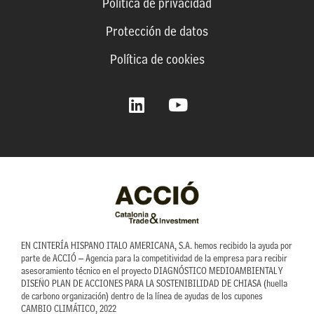
Política de privacidad
Protección de datos
Política de cookies
L
Y
i
o
n
u
k
t
e
u
d
b
i
e
n
EN CINTERÍA HISPANO ITALO AMERICANA, S.A. hemos recibido la ayuda por
parte de ACCIÓ – Agencia para la competitividad de la empresa para recibir
asesoramiento técnico en el proyecto DIAGNÓSTICO MEDIOAMBIENTAL Y
DISEÑO PLAN DE ACCIONES PARA LA SOSTENIBILIDAD DE CHIASA (huella
de carbono organización) dentro de la línea de ayudas de los cupones
CAMBIO CLIMÁTICO, 2022