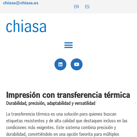
chiasa@chiasa.es
Ir
EN
ES
al
contenido
L
Y
i
o
n
u
k
t
e
u
d
b
i
e
n
Impresión con transferencia térmica
Durabilidad, precisión, adaptabilidad y versatilidad
La transferencia térmica es una solución para quienes buscan
etiquetas resistentes y de alta calidad que destaquen incluso en las
condiciones más exigentes. Este sistema combina precisión y
durabilidad, convirtiéndolo en una opción favorita para múltiples