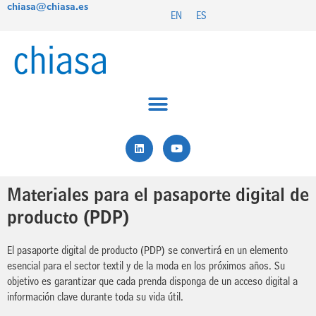
chiasa@chiasa.es
Ir
EN
ES
al
contenido
L
Y
i
o
n
u
k
t
e
u
Materiales para el pasaporte digital de
d
b
i
e
producto (PDP)
n
El pasaporte digital de producto (PDP) se convertirá en un elemento
esencial para el sector textil y de la moda en los próximos años. Su
objetivo es garantizar que cada prenda disponga de un acceso digital a
información clave durante toda su vida útil.