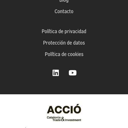
Contacto
Política de privacidad
Protección de datos
Política de cookies
L
Y
i
o
n
u
k
t
e
u
d
b
i
e
n