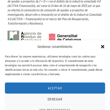
de ayudas a proyectos de I+D+i en el ámbito de la industria conectada 4.0
(ACTIVA-Financiación), así como la Orden de 16 de mayo de 2023 por la que
se efectúa la convocatoria de concesión de ayudas a proyectos de
investigación, desarrollo e innovación en el ámbito de la Industria Conectada
4.0 (ACTIVA – Financiación) en el marco del Plan de Recuperación,
Transformación y Resiliencia.
Gestionar consentimiento
Con el soporte de l’Agència de Residus de Catalunya- ARC
Para ofrecer las mejores experiencias, utilizamos tecnologías como las cookies para
CINTERIA HISPANO ITALO AMERICANA, S.A. ha recibido la ayuda concedida
almacenar y/o acceder a la información del dispositivo. El consentimiento de estas
por parte de la ARC, para llevar a cabo el proyecto Nuevo proceso para la
tecnologías nos permitirá procesar datos como el comportamiento de navegación o las
eliminación de disolventes orgánicos en el proceso de recubrimiento de
identificaciones únicas en este sitio. No consentir o retirar el consentimiento, puede afectar
etiquetas textiles, dentro de la linea de Ayudas para proyectos de fomento de
negativamente a ciertas características y funciones.
la economía circular. ACC/3552/2022.
ACEPTAR
DENEGAR
"Proyecto acogido al programa de incentivos ligados al autoconsumo y al
almacenamiento, con fuentes de energía renovable, así como a la
implantación de sistemas térmicos renovables en el sector residencial, en el