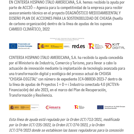
EN CINTERÍA HISPANO ITALO AMERICANA, S.A. hemos recibido la ayuda por
parte de ACCIÓ – Agencia para la competitividad de la empresa para recibir
asesoramiento técnico en el proyecto DIAGNÓSTICO MEDIOAMBIENTAL Y
DISEÑO PLAN DE ACCIONES PARA LA SOSTENIBILIDAD DE CHIASA (huella
de carbono organización) dentro de la línea de ayudas de los cupones
CAMBIO CLIMÁTICO, 2022
CINTERIA HISPANO ITALO AMERICANA, S.A. ha recibido la ayuda concedida
por el Ministerio de Industria, Comercio y Turismo, para llevar a cabo la
actuación de innovación mediante la implantación de tecnología avanzada para
una transformación digital y ecológica del proceso actual de CHIASA
"CHIASA-DIGITAL" con número de expediente IC4-080030-2023-7 dentro de
la línea de ayudas de Proyectos I+D+i Industria conectada 4.0 (ACTIVA-
Financiación) del año 2023, en el marco del Plan de Recuperación,
Transformación y Resiliencia.
Esta línea de ayuda está regulada por la Orden ICT/713/2021, modificada
por la Orden ICT/235/2022, la Orden ICT/274/2023, y la Orden
ICT/274/2023 donde se establecen las bases reguladoras para la concesión