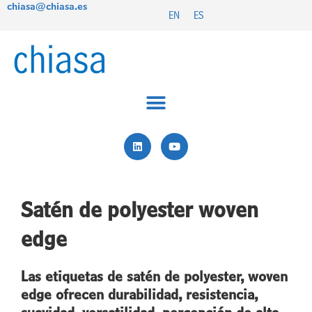
chiasa@chiasa.es
Ir
EN
ES
al
contenido
L
Y
i
o
n
u
k
t
e
u
d
b
i
e
Satén de polyester woven
n
edge
Las etiquetas de satén de polyester, woven
edge ofrecen durabilidad, resistencia,