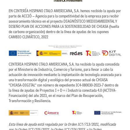
EN CINTERÍA HISPANO ITALO AMERICANA, S.A. hemos recibido la ayuda por
parte de ACCIÓ – Agencia para la competitividad de la empresa para recibir
asesoramiento técnico en el proyecto DIAGNÓSTICO MEDIOAMBIENTAL Y
DISEÑO PLAN DE ACCIONES PARA LA SOSTENIBILIDAD DE CHIASA (huella
de carbono organización) dentro de la línea de ayudas de los cupones
CAMBIO CLIMÁTICO, 2022
CINTERIA HISPANO ITALO AMERICANA, S.A. ha recibido la ayuda concedida
por el Ministerio de Industria, Comercio y Turismo, para llevar a cabo la
actuación de innovación mediante la implantación de tecnología avanzada para
una transformación digital y ecológica del proceso actual de CHIASA
"CHIASA-DIGITAL" con número de expediente IC4-080030-2023-7 dentro de
la línea de ayudas de Proyectos I+D+i Industria conectada 4.0 (ACTIVA-
Financiación) del año 2023, en el marco del Plan de Recuperación,
Transformación y Resiliencia.
Esta línea de ayuda está regulada por la Orden ICT/713/2021, modificada
por la Orden ICT/235/2022, la Orden ICT/274/2023, y la Orden