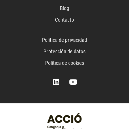
Blog
Contacto
Política de privacidad
Protección de datos
Política de cookies
L
Y
i
o
n
u
k
t
e
u
d
b
i
e
n