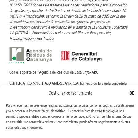
ICT/274/2023 donde se establecen las bases reguladoras para la concesión
de ayudas a proyectos de I+D+i en el ámbito de la industria conectada 4.0
(ACTIVA-Financiación), así como la Orden de 16 de mayo de 2023 por la que
se efectúa la convocatoria de concesión de ayudas a proyectos de
investigación, desarrollo e innovación en el ámbito de la Industria Conectada
4.0 (ACTIVA – Financiación) en el marco del Plan de Recuperación,
Transformación y Resiliencia.
Con el soporte de l’Agència de Residus de Catalunya- ARC
CINTERIA HISPANO ITALO AMERICANA, S.A. ha recibido la ayuda concedida
por parte de la ARC, para llevar a cabo el proyecto Nuevo proceso para la
Gestionar consentimiento
eliminación de disolventes orgánicos en el proceso de recubrimiento de
etiquetas textiles, dentro de la linea de Ayudas para proyectos de fomento de
la economía circular. ACC/3552/2022.
Para ofrecer las mejores experiencias, utilizamos tecnologías como las cookies para almacenar
y/o acceder a la información del dispositivo. El consentimiento de estas tecnologías nos
permitirá procesar datos como el comportamiento de navegación o las identificaciones únicas
en este sitio. No consentir o retirar el consentimiento, puede afectar negativamente a ciertas
características y funciones.
"Proyecto acogido al programa de incentivos ligados al autoconsumo y al