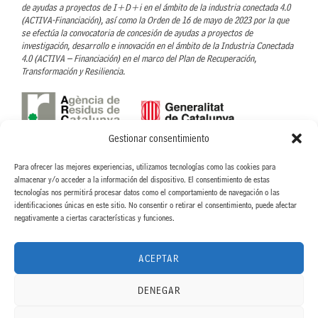
de ayudas a proyectos de I+D+i en el ámbito de la industria conectada 4.0
(ACTIVA-Financiación), así como la Orden de 16 de mayo de 2023 por la que
se efectúa la convocatoria de concesión de ayudas a proyectos de
investigación, desarrollo e innovación en el ámbito de la Industria Conectada
4.0 (ACTIVA – Financiación) en el marco del Plan de Recuperación,
Transformación y Resiliencia.
Gestionar consentimiento
Con el soporte de l’Agència de Residus de Catalunya- ARC
Para ofrecer las mejores experiencias, utilizamos tecnologías como las cookies para
CINTERIA HISPANO ITALO AMERICANA, S.A. ha recibido la ayuda concedida
almacenar y/o acceder a la información del dispositivo. El consentimiento de estas
por parte de la ARC, para llevar a cabo el proyecto Nuevo proceso para la
tecnologías nos permitirá procesar datos como el comportamiento de navegación o las
eliminación de disolventes orgánicos en el proceso de recubrimiento de
identificaciones únicas en este sitio. No consentir o retirar el consentimiento, puede afectar
etiquetas textiles, dentro de la linea de Ayudas para proyectos de fomento de
negativamente a ciertas características y funciones.
la economía circular. ACC/3552/2022.
ACEPTAR
DENEGAR
"Proyecto acogido al programa de incentivos ligados al autoconsumo y al
almacenamiento, con fuentes de energía renovable, así como a la