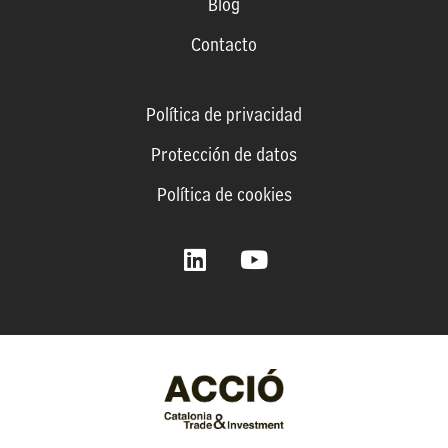
Blog
Contacto
Política de privacidad
Protección de datos
Política de cookies
L
Y
i
o
n
u
k
t
e
u
d
b
i
e
n