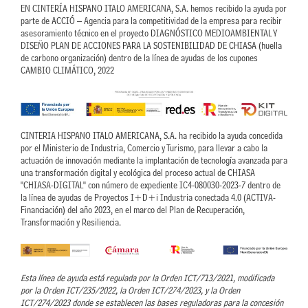
EN CINTERÍA HISPANO ITALO AMERICANA, S.A. hemos recibido la ayuda por
parte de ACCIÓ – Agencia para la competitividad de la empresa para recibir
asesoramiento técnico en el proyecto DIAGNÓSTICO MEDIOAMBIENTAL Y
DISEÑO PLAN DE ACCIONES PARA LA SOSTENIBILIDAD DE CHIASA (huella
de carbono organización) dentro de la línea de ayudas de los cupones
CAMBIO CLIMÁTICO, 2022
CINTERIA HISPANO ITALO AMERICANA, S.A. ha recibido la ayuda concedida
por el Ministerio de Industria, Comercio y Turismo, para llevar a cabo la
actuación de innovación mediante la implantación de tecnología avanzada para
una transformación digital y ecológica del proceso actual de CHIASA
"CHIASA-DIGITAL" con número de expediente IC4-080030-2023-7 dentro de
la línea de ayudas de Proyectos I+D+i Industria conectada 4.0 (ACTIVA-
Financiación) del año 2023, en el marco del Plan de Recuperación,
Transformación y Resiliencia.
Esta línea de ayuda está regulada por la Orden ICT/713/2021, modificada
por la Orden ICT/235/2022, la Orden ICT/274/2023, y la Orden
ICT/274/2023 donde se establecen las bases reguladoras para la concesión