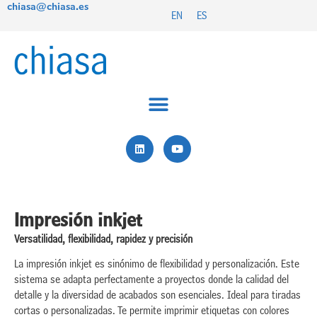
chiasa@chiasa.es
Ir
EN
ES
al
contenido
L
Y
i
o
n
u
k
t
e
u
d
b
i
e
n
Impresión inkjet
Versatilidad, flexibilidad, rapidez y precisión
La impresión inkjet es sinónimo de flexibilidad y personalización. Este
sistema se adapta perfectamente a proyectos donde la calidad del
detalle y la diversidad de acabados son esenciales. Ideal para tiradas
cortas o personalizadas. Te permite imprimir etiquetas con colores