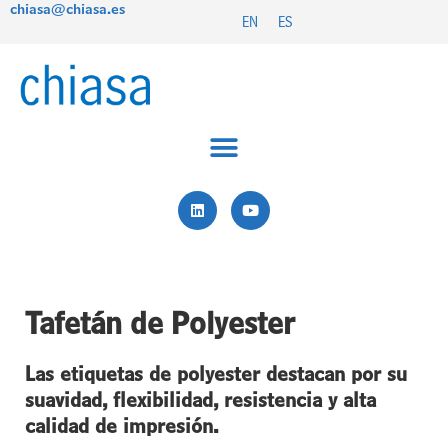
chiasa@chiasa.es
Ir
EN
ES
al
contenido
L
Y
i
o
n
u
k
t
e
u
d
b
i
e
n
Tafetán de Polyester
Las etiquetas de polyester destacan por su
suavidad, flexibilidad, resistencia y alta
calidad de impresión.