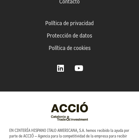
Contacto
Política de privacidad
Protección de datos
Política de cookies
L
Y
i
o
n
u
k
t
e
u
d
b
i
e
n
EN CINTERÍA HISPANO ITALO AMERICANA, S.A. hemos recibido la ayuda por
parte de ACCIÓ – Agencia para la competitividad de la empresa para recibir