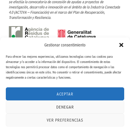
se efectúa la convocatoria de concesión de ayudas a proyectos de
investigación, desarrollo e innovación en el ámbito de la Industria Conectada
4.0 (ACTIVA – Financiación) en el marco del Plan de Recuperación,
Transformación y Resiliencia.
Gestionar consentimiento
Con el soporte de l’Agència de Residus de Catalunya- ARC
Para ofrecer las mejores experiencias, utilizamos tecnologías como las cookies para
CINTERIA HISPANO ITALO AMERICANA, S.A. ha recibido la ayuda concedida
almacenar y/o acceder a la información del dispositivo. El consentimiento de estas
por parte de la ARC, para llevar a cabo el proyecto Nuevo proceso para la
tecnologías nos permitirá procesar datos como el comportamiento de navegación o las
eliminación de disolventes orgánicos en el proceso de recubrimiento de
identificaciones únicas en este sitio. No consentir o retirar el consentimiento, puede afectar
etiquetas textiles, dentro de la linea de Ayudas para proyectos de fomento de
negativamente a ciertas características y funciones.
la economía circular. ACC/3552/2022.
ACEPTAR
DENEGAR
"Proyecto acogido al programa de incentivos ligados al autoconsumo y al
almacenamiento, con fuentes de energía renovable, así como a la
implantación de sistemas térmicos renovables en el sector residencial, en el
VER PREFERENCIAS
marco del Plan de Recuperación, Transformación y Resiliencia, financiado por
la Unión Europea – NextGenerationEU."