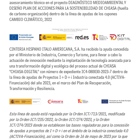
asesoramiento técnico en el proyecto DIAGNÓSTICO MEDIOAMBIENTAL Y
DISEÑO PLAN DE ACCIONES PARA LA SOSTENIBILIDAD DE CHIASA (huella
de carbono organización) dentro de la línea de ayudas de los cupones
CAMBIO CLIMÁTICO, 2022
CINTERIA HISPANO ITALO AMERICANA, S.A. ha recibido la ayuda concedida
por el Ministerio de Industria, Comercio y Turismo, para llevar a cabo la
actuación de innovación mediante la implantación de tecnología avanzada para
una transformación digital y ecológica del proceso actual de CHIASA
"CHIASA-DIGITAL" con número de expediente IC4-080030-2023-7 dentro de
la línea de ayudas de Proyectos I+D+i Industria conectada 4.0 (ACTIVA-
Financiación) del año 2023, en el marco del Plan de Recuperación,
Transformación y Resiliencia.
Esta línea de ayuda está regulada por la Orden ICT/713/2021, modificada
por la Orden ICT/235/2022, la Orden ICT/274/2023, y la Orden
ICT/274/2023 donde se establecen las bases reguladoras para la concesión
de ayudas a proyectos de I+D+i en el ámbito de la industria conectada 4.0
(ACTIVA-Financiación), así como la Orden de 16 de mayo de 2023 por la que