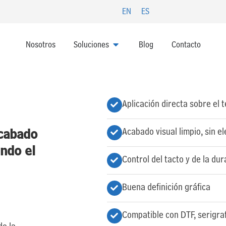
EN
ES
ABRIR SOLUCIONES
Nosotros
Soluciones
Blog
Contacto
Aplicación directa sobre el t
acabado
Acabado visual limpio, sin 
endo el
Control del tacto y de la dur
Buena definición gráfica
Compatible con DTF, serigraf