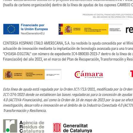
(huella de carbono organización) dentro de la línea de ayudas de los cupones CAMBIO
CINTERIA HISPANO ITALO AMERICANA, S.A. ha recibido la ayuda concedida por el Ministe
actuación de innovación mediante la implantación de tecnología avanzada para una trans
"CHIASA-DIGITAL" con número de expediente IC4-080030-2023-7 dentro de la línea de
Financiación) del año 2023, en el marco del Plan de Recuperación, Transformación y Resi
Esta línea de ayuda está regulada por la Orden ICT/713/2021, modificada por la Orde
ICT/274/2023 donde se establecen las bases reguladoras para la concesión de ayudas 
4.0 (ACTIVA-Financiación), así como la Orden de 16 de mayo de 2023 por la que se efec
investigación, desarrollo e innovación en el ámbito de la Industria Conectada 4.0 (ACTI
Transformación y Resiliencia.