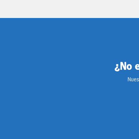
¿No e
Nues