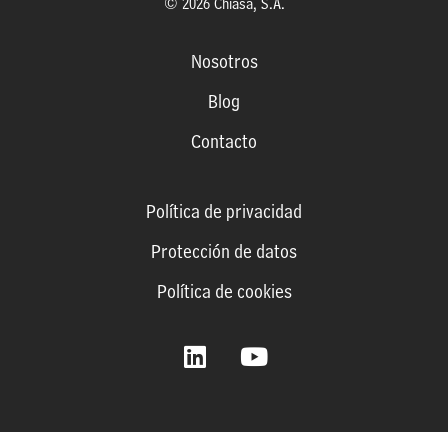
© 2026 Chiasa, S.A.
Nosotros
Blog
Contacto
Política de privacidad
Protección de datos
Política de cookies
L
Y
i
o
n
u
k
t
e
u