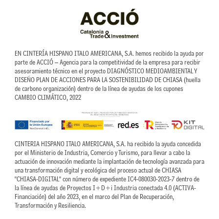
d
b
i
e
n
EN CINTERÍA HISPANO ITALO AMERICANA, S.A. hemos recibido la ayuda por
parte de ACCIÓ – Agencia para la competitividad de la empresa para recibir
asesoramiento técnico en el proyecto DIAGNÓSTICO MEDIOAMBIENTAL Y
DISEÑO PLAN DE ACCIONES PARA LA SOSTENIBILIDAD DE CHIASA (huella
de carbono organización) dentro de la línea de ayudas de los cupones
CAMBIO CLIMÁTICO, 2022
CINTERIA HISPANO ITALO AMERICANA, S.A. ha recibido la ayuda concedida
por el Ministerio de Industria, Comercio y Turismo, para llevar a cabo la
actuación de innovación mediante la implantación de tecnología avanzada para
una transformación digital y ecológica del proceso actual de CHIASA
"CHIASA-DIGITAL" con número de expediente IC4-080030-2023-7 dentro de
la línea de ayudas de Proyectos I+D+i Industria conectada 4.0 (ACTIVA-
Financiación) del año 2023, en el marco del Plan de Recuperación,
Transformación y Resiliencia.