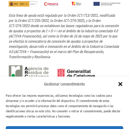
Esta línea de ayuda está regulada por la Orden ICT/713/2021, modificada
por la Orden ICT/235/2022, la Orden ICT/274/2023, y la Orden
ICT/274/2023 donde se establecen las bases reguladoras para la concesión
de ayudas a proyectos de I+D+i en el ámbito de la industria conectada 4.0
(ACTIVA-Financiación), así como la Orden de 16 de mayo de 2023 por la que
se efectúa la convocatoria de concesión de ayudas a proyectos de
investigación, desarrollo e innovación en el ámbito de la Industria Conectada
4.0 (ACTIVA – Financiación) en el marco del Plan de Recuperación,
Transformación y Resiliencia.
Gestionar consentimiento
Con el soporte de l’Agència de Residus de Catalunya- ARC
Para ofrecer las mejores experiencias, utilizamos tecnologías como las cookies para
CINTERIA HISPANO ITALO AMERICANA, S.A. ha recibido la ayuda concedida
almacenar y/o acceder a la información del dispositivo. El consentimiento de estas
por parte de la ARC, para llevar a cabo el proyecto Nuevo proceso para la
tecnologías nos permitirá procesar datos como el comportamiento de navegación o las
eliminación de disolventes orgánicos en el proceso de recubrimiento de
identificaciones únicas en este sitio. No consentir o retirar el consentimiento, puede afectar
etiquetas textiles, dentro de la linea de Ayudas para proyectos de fomento de
negativamente a ciertas características y funciones.
la economía circular. ACC/3552/2022.