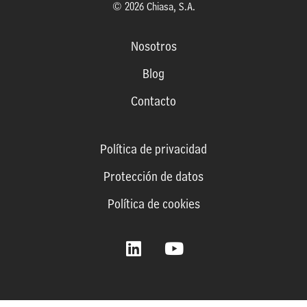
© 2026 Chiasa, S.A.
Nosotros
Blog
Contacto
Política de privacidad
Protección de datos
Política de cookies
L
Y
i
o
n
u
k
t