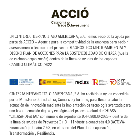
e
u
d
b
i
e
n
EN CINTERÍA HISPANO ITALO AMERICANA, S.A. hemos recibido la ayuda por
parte de ACCIÓ – Agencia para la competitividad de la empresa para recibir
asesoramiento técnico en el proyecto DIAGNÓSTICO MEDIOAMBIENTAL Y
DISEÑO PLAN DE ACCIONES PARA LA SOSTENIBILIDAD DE CHIASA (huella
de carbono organización) dentro de la línea de ayudas de los cupones
CAMBIO CLIMÁTICO, 2022
CINTERIA HISPANO ITALO AMERICANA, S.A. ha recibido la ayuda concedida
por el Ministerio de Industria, Comercio y Turismo, para llevar a cabo la
actuación de innovación mediante la implantación de tecnología avanzada para
una transformación digital y ecológica del proceso actual de CHIASA
"CHIASA-DIGITAL" con número de expediente IC4-080030-2023-7 dentro de
la línea de ayudas de Proyectos I+D+i Industria conectada 4.0 (ACTIVA-
Financiación) del año 2023, en el marco del Plan de Recuperación,
Transformación y Resiliencia.