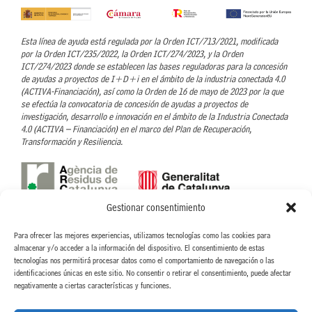
Esta línea de ayuda está regulada por la Orden ICT/713/2021, modificada
por la Orden ICT/235/2022, la Orden ICT/274/2023, y la Orden
ICT/274/2023 donde se establecen las bases reguladoras para la concesión
de ayudas a proyectos de I+D+i en el ámbito de la industria conectada 4.0
(ACTIVA-Financiación), así como la Orden de 16 de mayo de 2023 por la que
se efectúa la convocatoria de concesión de ayudas a proyectos de
investigación, desarrollo e innovación en el ámbito de la Industria Conectada
4.0 (ACTIVA – Financiación) en el marco del Plan de Recuperación,
Transformación y Resiliencia.
Gestionar consentimiento
Con el soporte de l’Agència de Residus de Catalunya- ARC
Para ofrecer las mejores experiencias, utilizamos tecnologías como las cookies para
CINTERIA HISPANO ITALO AMERICANA, S.A. ha recibido la ayuda concedida
almacenar y/o acceder a la información del dispositivo. El consentimiento de estas
por parte de la ARC, para llevar a cabo el proyecto Nuevo proceso para la
tecnologías nos permitirá procesar datos como el comportamiento de navegación o las
eliminación de disolventes orgánicos en el proceso de recubrimiento de
identificaciones únicas en este sitio. No consentir o retirar el consentimiento, puede afectar
etiquetas textiles, dentro de la linea de Ayudas para proyectos de fomento de
negativamente a ciertas características y funciones.
la economía circular. ACC/3552/2022.