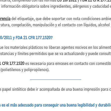
ntaria, cumpliendo con las normas
EU 10/2011
y
FDA 21 CFR 177.15
 información obligatoria sobre ingredientes, alérgenos y caducidad
erencia
del etiquetaje, que debe soportar con nota condiciones ambi
tura, congelación, manipulación y el contacto con líquidos, alcohol 
 10/2011 y FDA 21 CFR 177.1520?
e los materiales plásticos no liberan agentes nocivos en los alimen
ustancias y límites permitidos que se va actualizando y puede consul
1 CFR 177.1520
es necesaria para envases en contacto con comestibl
(polietilenos y polipropilenos).
———————————–
e papel sintético debe ir acompañada de una buena impresión para 
es el más adecuado para conseguir una buena legibilidad y durabili