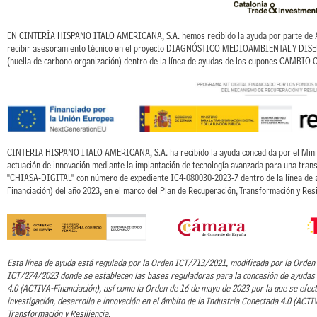
EN CINTERÍA HISPANO ITALO AMERICANA, S.A. hemos recibido la ayuda por parte de AC
recibir asesoramiento técnico en el proyecto DIAGNÓSTICO MEDIOAMBIENTAL Y D
(huella de carbono organización) dentro de la línea de ayudas de los cupones CAMBIO
CINTERIA HISPANO ITALO AMERICANA, S.A. ha recibido la ayuda concedida por el Ministe
actuación de innovación mediante la implantación de tecnología avanzada para una trans
"CHIASA-DIGITAL" con número de expediente IC4-080030-2023-7 dentro de la línea de
Financiación) del año 2023, en el marco del Plan de Recuperación, Transformación y Resi
Esta línea de ayuda está regulada por la Orden ICT/713/2021, modificada por la Orde
ICT/274/2023 donde se establecen las bases reguladoras para la concesión de ayudas 
4.0 (ACTIVA-Financiación), así como la Orden de 16 de mayo de 2023 por la que se efec
investigación, desarrollo e innovación en el ámbito de la Industria Conectada 4.0 (ACTI
Transformación y Resiliencia.