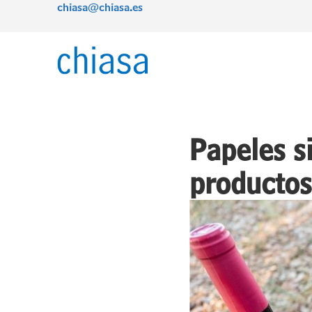
chiasa@chiasa.es
Ir
al
contenido
Papeles si
productos