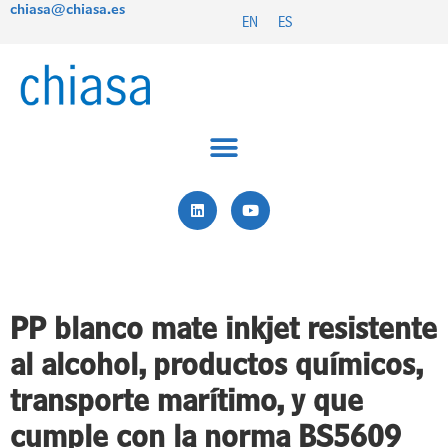
chiasa@chiasa.es
Ir
EN
ES
al
contenido
L
Y
i
o
n
u
k
t
e
u
d
b
i
e
n
PP blanco mate inkjet resistente
al alcohol, productos químicos,
transporte marítimo, y que
cumple con la norma BS5609