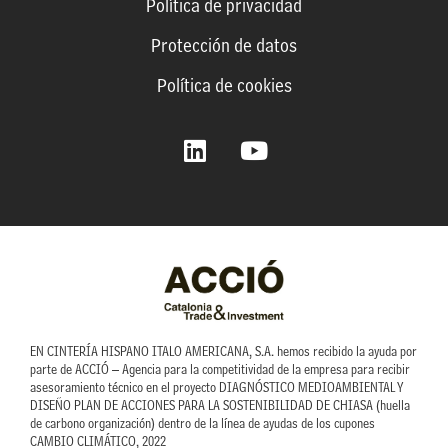
Política de privacidad
Protección de datos
Política de cookies
L
Y
i
o
n
u
k
t
e
u
d
b
i
e
n
EN CINTERÍA HISPANO ITALO AMERICANA, S.A. hemos recibido la ayuda por
parte de ACCIÓ – Agencia para la competitividad de la empresa para recibir
asesoramiento técnico en el proyecto DIAGNÓSTICO MEDIOAMBIENTAL Y
DISEÑO PLAN DE ACCIONES PARA LA SOSTENIBILIDAD DE CHIASA (huella
de carbono organización) dentro de la línea de ayudas de los cupones
CAMBIO CLIMÁTICO, 2022