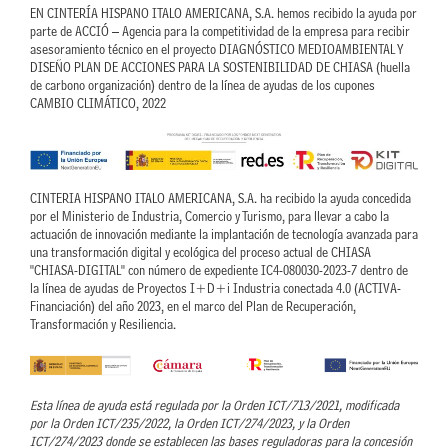
EN CINTERÍA HISPANO ITALO AMERICANA, S.A. hemos recibido la ayuda por
parte de ACCIÓ – Agencia para la competitividad de la empresa para recibir
asesoramiento técnico en el proyecto DIAGNÓSTICO MEDIOAMBIENTAL Y
DISEÑO PLAN DE ACCIONES PARA LA SOSTENIBILIDAD DE CHIASA (huella
de carbono organización) dentro de la línea de ayudas de los cupones
CAMBIO CLIMÁTICO, 2022
CINTERIA HISPANO ITALO AMERICANA, S.A. ha recibido la ayuda concedida
por el Ministerio de Industria, Comercio y Turismo, para llevar a cabo la
actuación de innovación mediante la implantación de tecnología avanzada para
una transformación digital y ecológica del proceso actual de CHIASA
"CHIASA-DIGITAL" con número de expediente IC4-080030-2023-7 dentro de
la línea de ayudas de Proyectos I+D+i Industria conectada 4.0 (ACTIVA-
Financiación) del año 2023, en el marco del Plan de Recuperación,
Transformación y Resiliencia.
Esta línea de ayuda está regulada por la Orden ICT/713/2021, modificada
por la Orden ICT/235/2022, la Orden ICT/274/2023, y la Orden
ICT/274/2023 donde se establecen las bases reguladoras para la concesión