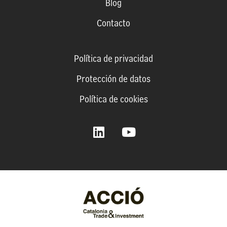
Blog
Contacto
Política de privacidad
Protección de datos
Política de cookies
L
Y
i
o
n
u
k
t
e
u
d
b
i
e
n