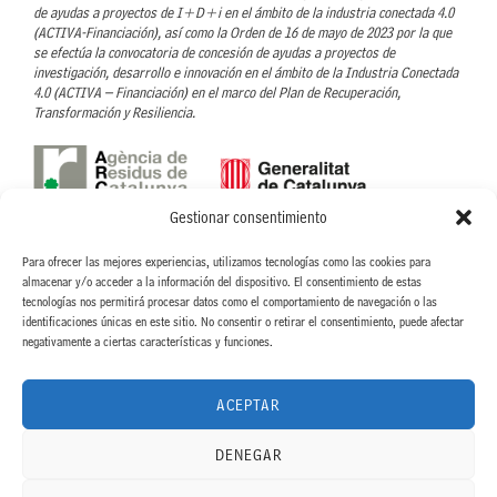
de ayudas a proyectos de I+D+i en el ámbito de la industria conectada 4.0
(ACTIVA-Financiación), así como la Orden de 16 de mayo de 2023 por la que
se efectúa la convocatoria de concesión de ayudas a proyectos de
investigación, desarrollo e innovación en el ámbito de la Industria Conectada
4.0 (ACTIVA – Financiación) en el marco del Plan de Recuperación,
Transformación y Resiliencia.
Gestionar consentimiento
Con el soporte de l’Agència de Residus de Catalunya- ARC
Para ofrecer las mejores experiencias, utilizamos tecnologías como las cookies para
CINTERIA HISPANO ITALO AMERICANA, S.A. ha recibido la ayuda concedida
almacenar y/o acceder a la información del dispositivo. El consentimiento de estas
por parte de la ARC, para llevar a cabo el proyecto Nuevo proceso para la
tecnologías nos permitirá procesar datos como el comportamiento de navegación o las
eliminación de disolventes orgánicos en el proceso de recubrimiento de
identificaciones únicas en este sitio. No consentir o retirar el consentimiento, puede afectar
etiquetas textiles, dentro de la linea de Ayudas para proyectos de fomento de
negativamente a ciertas características y funciones.
la economía circular. ACC/3552/2022.
ACEPTAR
DENEGAR
"Proyecto acogido al programa de incentivos ligados al autoconsumo y al
almacenamiento, con fuentes de energía renovable, así como a la