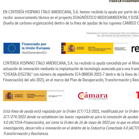
EN CINTERÍA HISPANO ITALO AMERICANA, S.A. hemos recibido la ayuda por parte de AC
recibir asesoramiento técnico en el proyecto DIAGNÓSTICO MEDIOAMBIENTAL Y D
(huella de carbono organización) dentro de la línea de ayudas de los cupones CAMBIO
CINTERIA HISPANO ITALO AMERICANA, S.A. ha recibido la ayuda concedida por el Ministe
actuación de innovación mediante la implantación de tecnología avanzada para una trans
"CHIASA-DIGITAL" con número de expediente IC4-080030-2023-7 dentro de la línea de
Financiación) del año 2023, en el marco del Plan de Recuperación, Transformación y Resi
Esta línea de ayuda está regulada por la Orden ICT/713/2021, modificada por la Orde
ICT/274/2023 donde se establecen las bases reguladoras para la concesión de ayudas 
4.0 (ACTIVA-Financiación), así como la Orden de 16 de mayo de 2023 por la que se efec
investigación, desarrollo e innovación en el ámbito de la Industria Conectada 4.0 (ACTI
Transformación y Resiliencia.