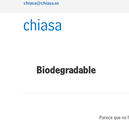
chiasa@chiasa.es
Ir
al
contenido
Biodegradable
Parece que no 